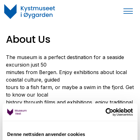
About Us
The museum is a perfect destination for a seaside
excursion just 50
minutes from Bergen. Enjoy exhibitions about local
coastal culture, guided
tours to a fish farm, or maybe a swim in the fjord. Get
to know our local
history through films and exhibitions, enjoy traditional
pancakes in our café
or browse our museum shop. Lovely outdoor
recreation area for walks,
fishing and swimming.
Denne nettsiden anvender cookies