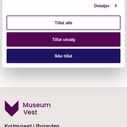
endring, og nokre av dei endringane kan du oppleve
Detaljer
hos oss.
Tillat alle
Velkommen!
Tillat utvalg
Ikke tillat
Kystmuseet i Øygarden